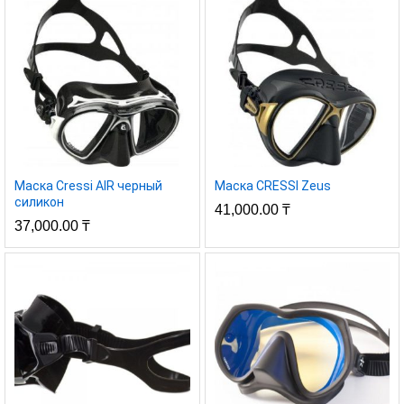
нимальная
симальная
а
а
Маска Cressi AIR черный
Маска CRESSI Zeus
силикон
41,000.00
₸
37,000.00
₸